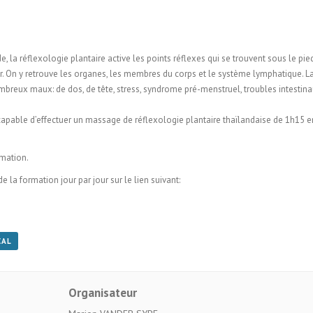
e, la réflexologie plantaire active les points réflexes qui se trouvent sous le pi
. On y retrouve les organes, les membres du corps et le système lymphatique. La 
mbreux maux: de dos, de tête, stress, syndrome pré-menstruel, troubles intestin
z capable d’effectuer un massage de réflexologie plantaire thaïlandaise de 1h15 
rmation.
 la formation jour par jour sur le lien suivant:
CAL
Organisateur