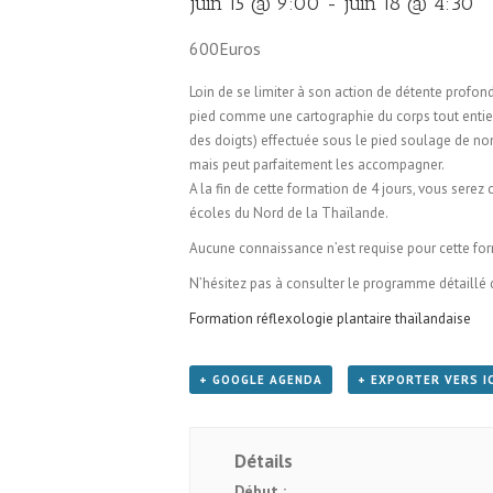
juin 15 @ 9:00
-
juin 18 @ 4:30
600Euros
Loin de se limiter à son action de détente profond
pied comme une cartographie du corps tout entier
des doigts) effectuée sous le pied soulage de no
mais peut parfaitement les accompagner.
A la fin de cette formation de 4 jours, vous sere
écoles du Nord de la Thaïlande.
Aucune connaissance n’est requise pour cette fo
N’hésitez pas à consulter le programme détaillé de
Formation réflexologie plantaire thaïlandaise
+ GOOGLE AGENDA
+ EXPORTER VERS I
Détails
Début :