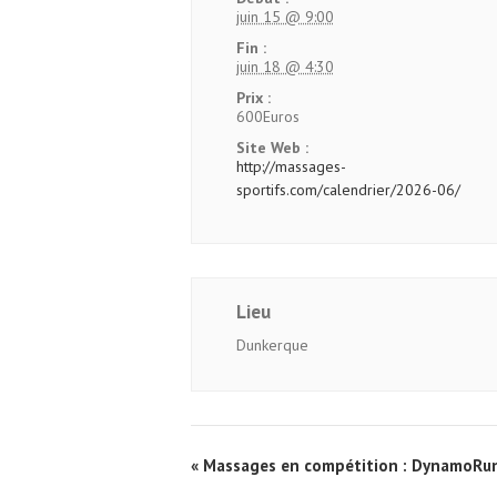
juin 15 @ 9:00
Fin :
juin 18 @ 4:30
Prix :
600Euros
Site Web :
http://massages-
sportifs.com/calendrier/2026-06/
Lieu
Dunkerque
Navigation
«
Massages en compétition : DynamoRu
Évènement