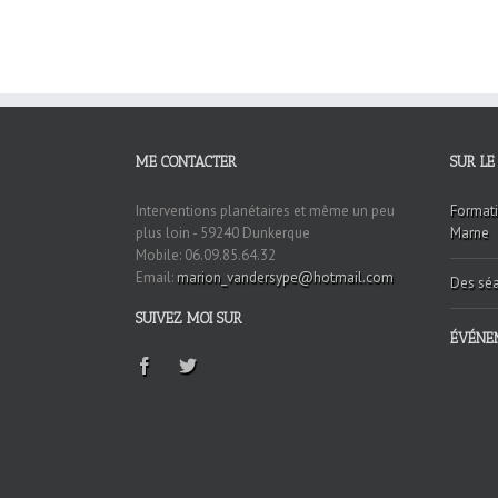
ME CONTACTER
SUR LE
Interventions planétaires et même un peu
Formati
plus loin - 59240 Dunkerque
Marne
Mobile: 06.09.85.64.32
Email:
marion_vandersype@hotmail.com
Des séa
SUIVEZ MOI SUR
ÉVÉNE