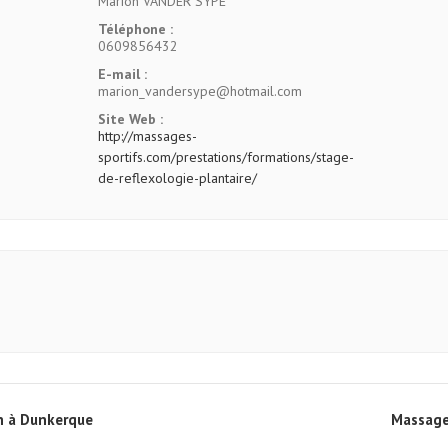
Marion VANDER SYPE
Téléphone :
0609856432
E-mail :
marion_vandersype@hotmail.com
Site Web :
http://massages-
sportifs.com/prestations/formations/stage-
de-reflexologie-plantaire/
n à Dunkerque
Massage