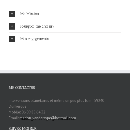
Ma Mission
Pourquoi me choisir?
Mes engagements
ME CONTACTER
Interventions planétaires et même un peu plus loin - 59240
Dunkerque
Mobile: 06.09.85.64.32
Email:
marion_vandersype@hotmail.com
SUIVEZ MOI SUR