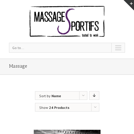
Go to...
Massage
Sort by
Name
Show
24 Products