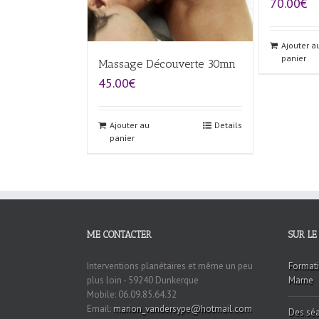
70.00€
Ajouter a
panier
Massage Découverte 30mn
45.00€
Ajouter au
Details
panier
ME CONTACTER
SUR LE
Interventions planétaires et même un peu
Formati
plus loin - 59240 Dunkerque
Marne
Mobile: 06.09.85.64.32
Email:
marion_vandersype@hotmail.com
Des séa