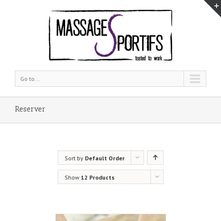
Go to...
Reserver
Sort by
Default Order
Show
12 Products