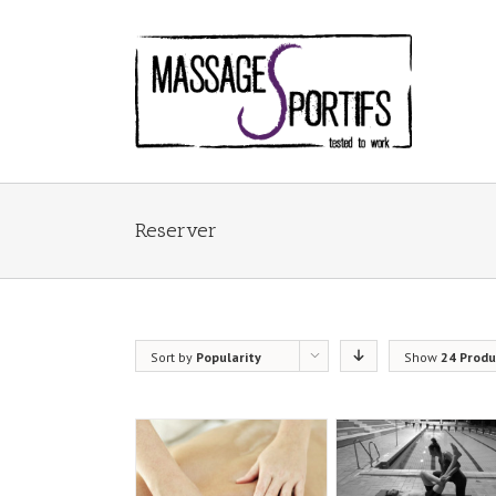
Reserver
Sort by
Popularity
Show
24 Produ