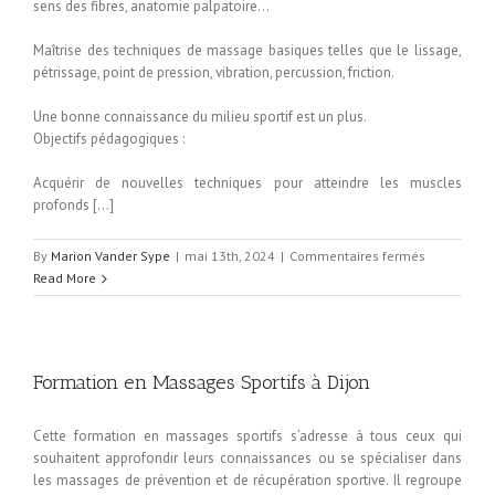
sens des fibres, anatomie palpatoire…
Maîtrise des techniques de massage basiques telles que le lissage,
pétrissage, point de pression, vibration, percussion, friction.
Une bonne connaissance du milieu sportif est un plus.
Objectifs pédagogiques :
Acquérir de nouvelles techniques pour atteindre les muscles
profonds […]
By
Marion Vander Sype
|
mai 13th, 2024
|
Commentaires fermés
sur
Read More
Formation
Massages
Sportifs
niveau
2
Formation en Massages Sportifs à Dijon
à
Dunkerque
Cette formation en massages sportifs s’adresse à tous ceux qui
souhaitent approfondir leurs connaissances ou se spécialiser dans
les massages de prévention et de récupération sportive. Il regroupe