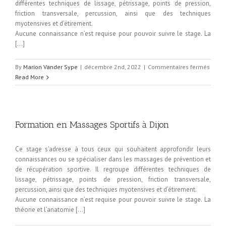
différentes techniques de lissage, pétrissage, points de pression,
friction transversale, percussion, ainsi que des techniques
myotensives et d’étirement.
Aucune connaissance n’est requise pour pouvoir suivre le stage. La
[…]
By
Marion Vander Sype
|
décembre 2nd, 2022
|
Commentaires fermés
sur
Read More
Forma
en
Mass
Sporti
à
Formation en Massages Sportifs à Dijon
Dijon
Ce stage s’adresse à tous ceux qui souhaitent approfondir leurs
connaissances ou se spécialiser dans les massages de prévention et
de récupération sportive. Il regroupe différentes techniques de
lissage, pétrissage, points de pression, friction transversale,
percussion, ainsi que des techniques myotensives et d’étirement.
Aucune connaissance n’est requise pour pouvoir suivre le stage. La
théorie et l’anatomie […]