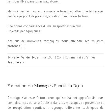
sens des fibres, anatomie palpatoire…
Maîtrise des techniques de massage basiques telles que le lissage,
pétrissage, point de pression, vibration, percussion, friction.
Une bonne connaissance du milieu sportif est un plus.
Objectifs pédagogiques :
Acquérir de nouvelles techniques pour atteindre les muscles
profonds […]
By
Marion Vander Sype
|
mai 13th, 2024
|
Commentaires fermés
sur
Read More
Formation
Massages
Sportifs
niveau
2
Formation en Massages Sportifs à Dijon
à
Dunkerque
Ce stage s’adresse à tous ceux qui souhaitent approfondir leurs
connaissances ou se spécialiser dans les massages de prévention et
de récupération sportive. Il regroupe différentes techniques de